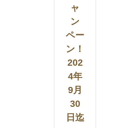
ャ
ン
ペー
ン！
202
4年
9月
30
日迄