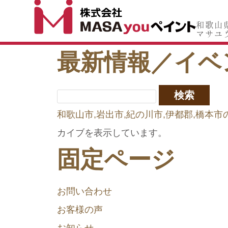
和歌山
和歌
マサユ
マサ
最新情報／イベ
和歌山市,岩出市,紀の川市,伊都郡,橋
カイブを表示しています。
固定ページ
お問い合わせ
お客様の声